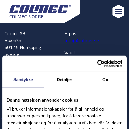
Colmec
Colmec AB
E-post
info@colmec.se
Box 675
601 15 Norrköping
Växel
Sverige
+46 11 13 40 30
Adress
Kundservice
Hanholmsvägen 63
+46 11 13 40 37
602 38 Norrköping
Samtykke
Detaljer
Om
Sverige
Vägbeskrivning
Denne nettsiden anvender cookies
Till Google Maps
Vi bruker informasjonskapsler for å gi innhold og
annonser et personlig preg, for å levere sosiale
Colmec Sverige
Colmec Finland
mediefunksjoner og for å analysere trafikken vår. Vi deler