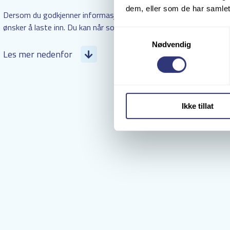
dem, eller som de har samlet
Dersom du godkjenner informasjonsinnhentingen, vil vi ta imot og
ønsker å laste inn. Du kan når som helst oppdatere dine innstillin
Samtykkevalg
Nødvendig
Les mer nedenfor
Ikke tillat