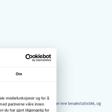
Om
iale mediefunksjoner og for å
opplevelsen på nettstedet og samler inne besøkstatistikk, og
 med partnerne våre innen
u har gjort tilgjengelig for