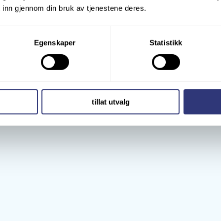
 inn gjennom din bruk av tjenestene deres.
 lagre informasjon fra din datamaskin og nettleser, inklusive IP-
ger rundt innsamling av personopplysninger.
Egenskaper
Statistikk
tillat utvalg