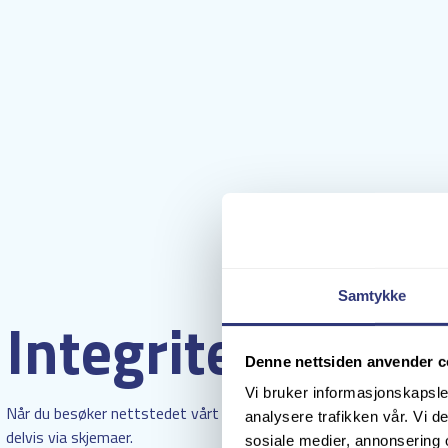
Samtykke
Integritetspolicy
Denne nettsiden anvender c
Vi bruker informasjonskapsler
Når du besøker nettstedet vårt samler vi inn informasjon fra deg
analysere trafikken vår. Vi 
delvis via skjemaer.
sosiale medier, annonsering 