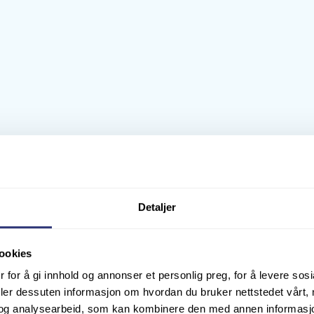
Detaljer
ookies
 for å gi innhold og annonser et personlig preg, for å levere sos
 på ulike måter: delvis via informasjonskapsler som støtter bruker
deler dessuten informasjon om hvordan du bruker nettstedet vårt,
og analysearbeid, som kan kombinere den med annen informasjon d