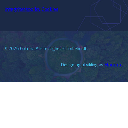
Integritetspolicy
Cookies
©
2026
Colmec. Alle rettigheter forbeholdt.
Hamrén
Design og utvikling av
.