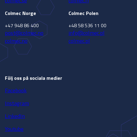
colmec.se
colmec.fi
Colmec Norge
Colmec Polen
+47 948 86 400
+48 58 536 11 00
post@colmec.no
info@colmec.pl
colmec.no
colmec.pl
Följ oss på sociala medier
Facebook
Instagram
LinkedIn
Youtube