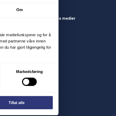
Om
Följ oss på sociala medier
Facebook
iale mediefunksjoner og for å
av dekk
Instagram
 med partnerne våre innen
u har gjort tilgjengelig for
LinkedIn
Youtube
Markedsføring
Tillat alle