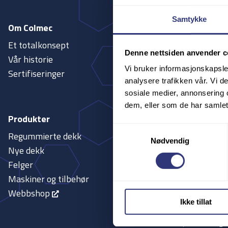
Samtykke
Om Colmec
Tjenester
Et totalkonsept
Fleet
Denne nettsiden anvender c
Vår historie
Dekkteknike
Vi bruker informasjonskapsler
Sertifiseringer
Akselteknike
analysere trafikken vår. Vi 
Hjulservice
sosiale medier, annonsering 
Teknisk supp
dem, eller som de har samlet
Lager
Produkter
Hjelpetelefo
Samtykkevalg
Regummierte dekk
Nødvendig
Renovering a
Nye dekk
Seiping og p
Felger
Maskiner og tilbehør
Webbshop
Ikke tillat
Bærekraft
Gjenvinning 