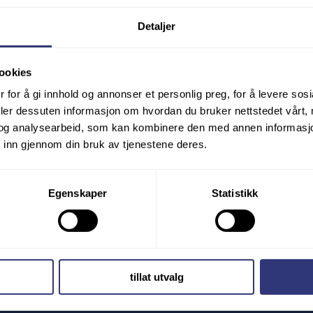
Detaljer
Kunnskap
Labeling nye dekk
ookies
r
Vinterdekklover
 for å gi innhold og annonser et personlig preg, for å levere sos
r
Anvendelse og vedlikehold 
deler dessuten informasjon om hvordan du bruker nettstedet vårt,
Vurdering av stammer
og analysearbeid, som kan kombinere den med annen informasjon d
ort
Symbolforklaring
 inn gjennom din bruk av tjenestene deres.
n
Egenskaper
Statistikk
v felger
igging
Nyheter
tillat utvalg
Kontakt
av dekk