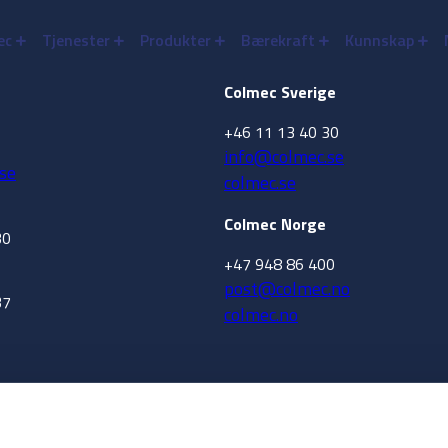
ec
Tjenester
Produkter
Bærekraft
Kunnskap
Colmec Sverige
+46 11 13 40 30
info@colmec.se
se
colmec.se
Colmec Norge
30
+47 948 86 400
post@colmec.no
37
colmec.no