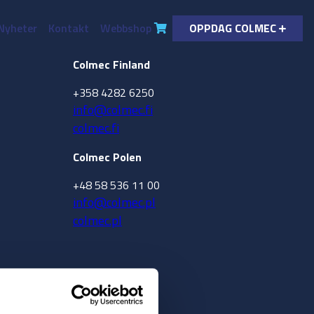
Nyheter
Kontakt
Webbshop
OPPDAG COLMEC
Colmec Finland
+358 4282 6250
info@colmec.fi
colmec.fi
Colmec Polen
+48 58 536 11 00
info@colmec.pl
colmec.pl