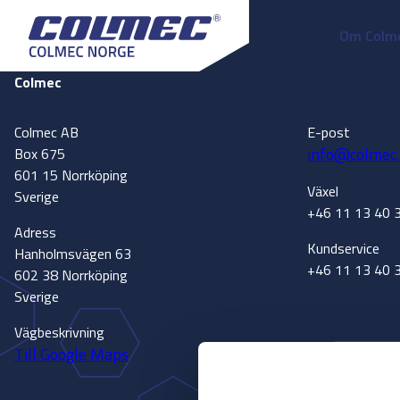
Om Colm
Colmec
Colmec AB
E-post
info@colmec.
Box 675
601 15 Norrköping
Växel
Sverige
+46 11 13 40 
Adress
Kundservice
Hanholmsvägen 63
+46 11 13 40 
602 38 Norrköping
Sverige
Vägbeskrivning
Till Google Maps