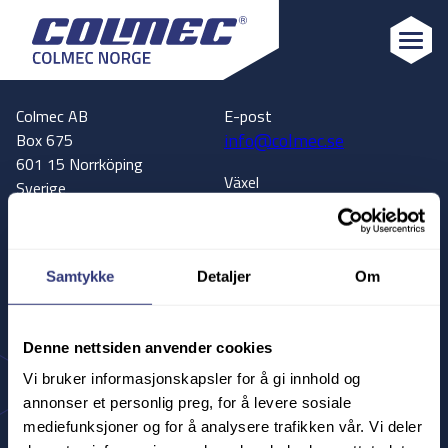
Colmec
Colmec AB
E-post
info@colmec.se
Box 675
601 15 Norrköping
Växel
Sverige
+46 11 13 40 30
Adress
Kundservice
Hanholmsvägen 63
+46 11 13 40 37
602 38 Norrköping
Samtykke
Detaljer
Om
Sverige
Vägbeskrivning
Denne nettsiden anvender cookies
Till Google Maps
Vi bruker informasjonskapsler for å gi innhold og
annonser et personlig preg, for å levere sosiale
Colmec Sverige
Colmec Finland
mediefunksjoner og for å analysere trafikken vår. Vi deler