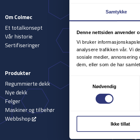
Samtykke
Om Colmec
Tjenester
Et totalkonsept
Fleet
Denne nettsiden anvender c
Vår historie
Dekkteknike
Vi bruker informasjonskapsler
Sertifiseringer
Akselteknike
analysere trafikken vår. Vi 
Hjulservice
sosiale medier, annonsering 
Teknisk supp
dem, eller som de har samlet
Lager
Produkter
Hjelpetelefo
Samtykkevalg
Regummierte dekk
Nødvendig
Renovering a
Nye dekk
Seiping og p
Felger
Maskiner og tilbehør
Webbshop
Ikke tillat
Bærekraft
Gjenvinning 