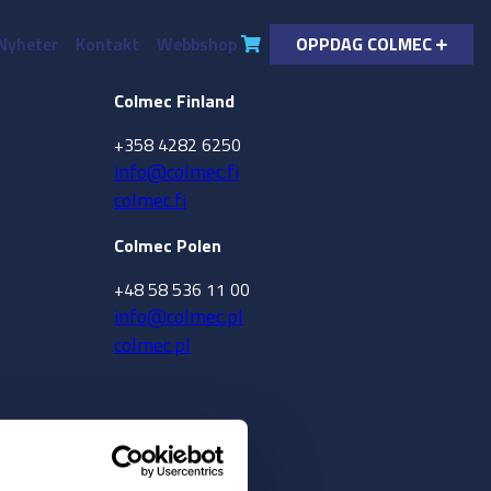
Nyheter
Kontakt
Webbshop
OPPDAG COLMEC
Colmec Finland
+358 4282 6250
info@colmec.fi
colmec.fi
Colmec Polen
+48 58 536 11 00
info@colmec.pl
colmec.pl