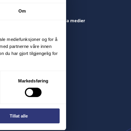
Om
Följ oss på sociala medier
Facebook
iale mediefunksjoner og for å
av dekk
Instagram
 med partnerne våre innen
u har gjort tilgjengelig for
LinkedIn
Youtube
Markedsføring
Tillat alle