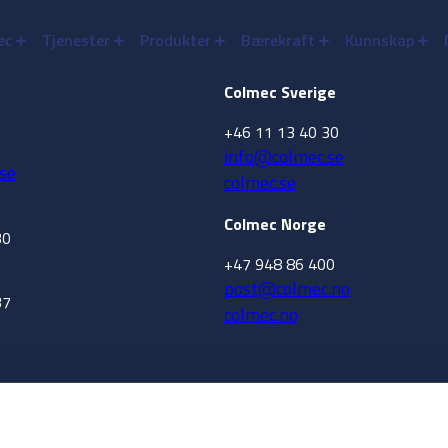
ec
Tjenester
Produkter
Bærekraft
Kunnskap
Colmec Sverige
+46 11 13 40 30
info@colmec.se
se
colmec.se
Colmec Norge
30
+47 948 86 400
post@colmec.no
37
colmec.no