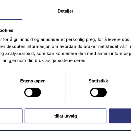
Detaljer
Kunnskap
Labeling nye dekk
ookies
r
Vinterdekklover
 for å gi innhold og annonser et personlig preg, for å levere sos
r
Anvendelse og vedlikehold 
deler dessuten informasjon om hvordan du bruker nettstedet vårt,
Vurdering av stammer
og analysearbeid, som kan kombinere den med annen informasjon d
ort
Symbolforklaring
 inn gjennom din bruk av tjenestene deres.
n
Egenskaper
Statistikk
v felger
igging
Nyheter
tillat utvalg
Kontakt
av dekk