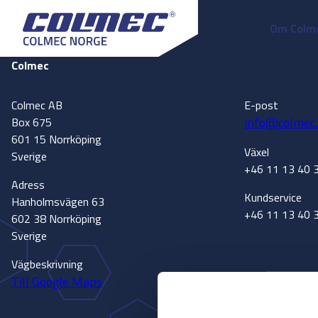
Om Colm
Colmec
Colmec AB
E-post
info@colmec.
Box 675
601 15 Norrköping
Växel
Sverige
+46 11 13 40 
Adress
Kundservice
Hanholmsvägen 63
+46 11 13 40 
602 38 Norrköping
Sverige
Vägbeskrivning
Till Google Maps