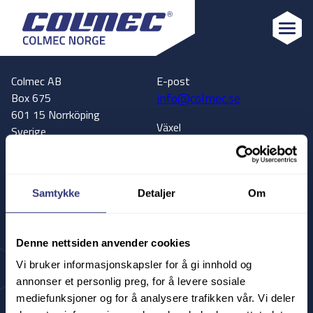
Colmec
Colmec AB
E-post
info@colmec.se
Box 675
601 15 Norrköping
Växel
Sverige
+46 11 13 40 30
Adress
Kundservice
Hanholmsvägen 63
+46 11 13 40 37
602 38 Norrköping
Samtykke
Detaljer
Om
Sverige
Vägbeskrivning
Denne nettsiden anvender cookies
Till Google Maps
Vi bruker informasjonskapsler for å gi innhold og
annonser et personlig preg, for å levere sosiale
Colmec Sverige
Colmec Finland
mediefunksjoner og for å analysere trafikken vår. Vi deler