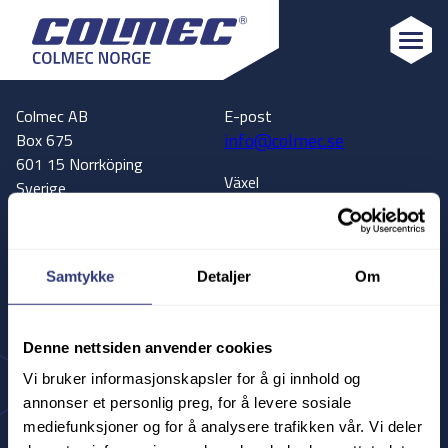
Colmec
Colmec AB
E-post
info@colmec.se
Box 675
601 15 Norrköping
Växel
Sverige
+46 11 13 40 30
Adress
Kundservice
Hanholmsvägen 63
+46 11 13 40 37
602 38 Norrköping
Samtykke
Detaljer
Om
Sverige
Vägbeskrivning
Denne nettsiden anvender cookies
Till Google Maps
Vi bruker informasjonskapsler for å gi innhold og
annonser et personlig preg, for å levere sosiale
Colmec Sverige
Colmec Finland
mediefunksjoner og for å analysere trafikken vår. Vi deler